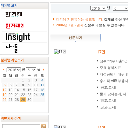
본
본
매체별 보기
문
문
년
한겨레 지면뷰어는 유료입니다.
결제를 하신 후
2006년 1월 2일자
신문부터 보실 수 있습니다.
신문보기
17면
날짜별 지면보기
정부 "의무지출" 
주요 경제지표
년
월
개성공단 비대위 
일
월
화
수
목
금
토
1
2
3
4
홍기택 AIIB 부
5
6
7
8
9
10
11
[공고/고시]
12
13
14
15
16
17
18
물가 낮다는데, 내 장
19
20
21
22
23
24
25
26
27
28
29
30
[공고/고시]
[공고/고시]
지면기사 검색