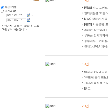
18면
최근6개월
[링크]
카드 포인트 '
기간검색:
인터넷은행 '지분 5
~
MWC 상하이 개막
[링크]
시중은행 '모
지면기사 검색은 2010년 01월
08일부터 가능합니다.
휴대폰 할부이자 1
부동산 전자계약하
동부대우, TV 매
현대차, PGA '제
19면
미국서 147억달러
"유전체 분석 정보
신세계 복합몰 '스타
[광고]
20면