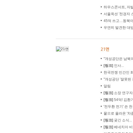
하우스콘서트, 자발
서울옥션 '천경자 
45억 쓰고…동북
우연히 발견한 대방
21면
"개성공단은 남북의
[링크]
인사...
한국전쟁 민간인 
"개성공단 '잘못된 중
알림
[링크]
소장 연구자들
[링크]
54억! 김환기
'전두환 전기' 쓴 
뭍으로 올라온 '차줌
[링크]
궂긴 소식...
[링크]
베네치아 비